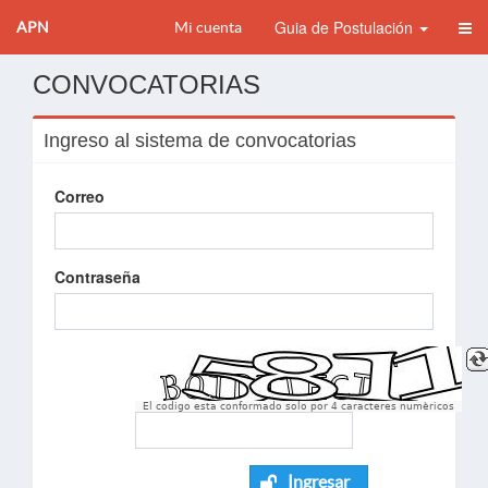
Guia de Postulación
APN
Mi cuenta
CONVOCATORIAS
Ingreso al sistema de convocatorias
Correo
Contraseña
El codigo esta conformado solo por 4 caracteres numèricos
Ingresar