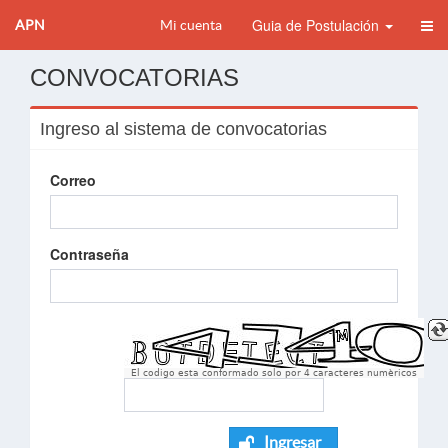
Guia de Postulación
APN
Mi cuenta
CONVOCATORIAS
Ingreso al sistema de convocatorias
Correo
Contraseña
El codigo esta conformado solo por 4 caracteres numèricos
Ingresar