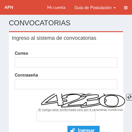
Guia de Postulación
APN
Mi cuenta
CONVOCATORIAS
Ingreso al sistema de convocatorias
Correo
Contraseña
El codigo esta conformado solo por 4 caracteres numèricos
Ingresar