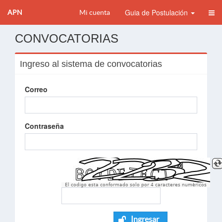
Guia de Postulación
APN
Mi cuenta
CONVOCATORIAS
Ingreso al sistema de convocatorias
Correo
Contraseña
El codigo esta conformado solo por 4 caracteres numèricos
Ingresar