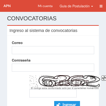
Guia de Postulación
APN
Mi cuenta
CONVOCATORIAS
Ingreso al sistema de convocatorias
Correo
Contraseña
El codigo esta conformado solo por 4 caracteres numèricos
Ingresar