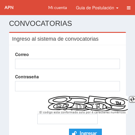
Guia de Postulación
APN
Mi cuenta
CONVOCATORIAS
Ingreso al sistema de convocatorias
Correo
Contraseña
El codigo esta conformado solo por 4 caracteres numèricos
Ingresar