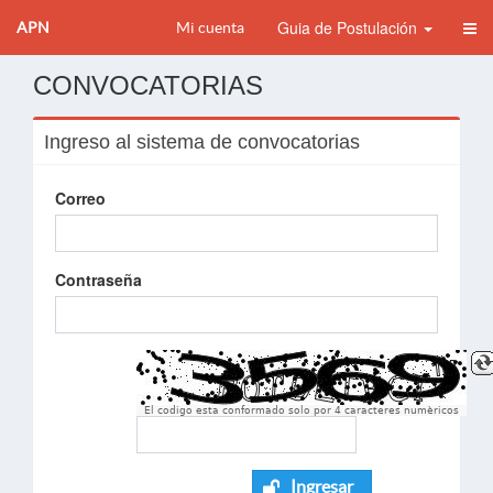
Guia de Postulación
APN
Mi cuenta
CONVOCATORIAS
Ingreso al sistema de convocatorias
Correo
Contraseña
El codigo esta conformado solo por 4 caracteres numèricos
Ingresar