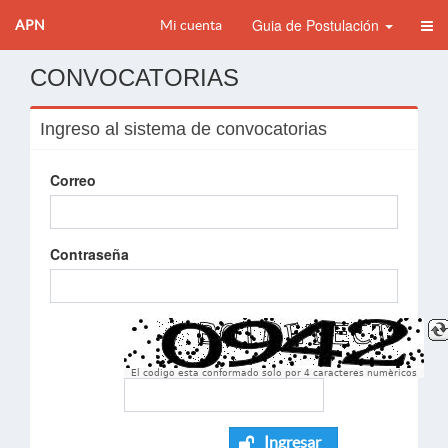
Guia de Postulación
APN
Mi cuenta
CONVOCATORIAS
Ingreso al sistema de convocatorias
Correo
Contraseña
El codigo esta conformado solo por 4 caracteres numèricos
Ingresar