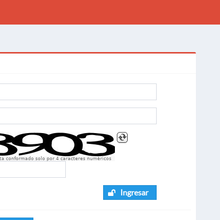
sta conformado solo por 4 caracteres numèricos
Ingresar