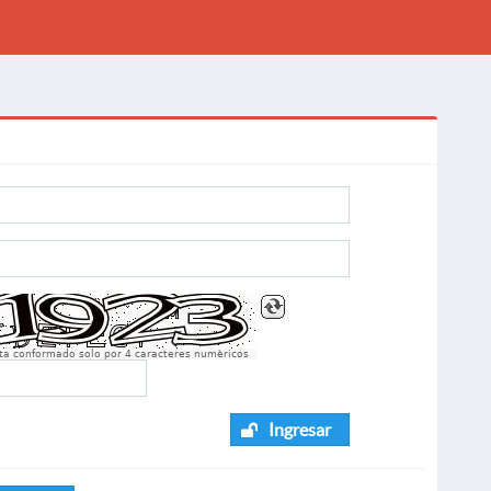
sta conformado solo por 4 caracteres numèricos
Ingresar