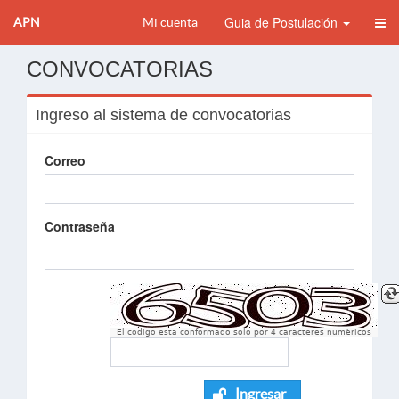
Guia de Postulación
APN
Mi cuenta
CONVOCATORIAS
Ingreso al sistema de convocatorias
Correo
Contraseña
El codigo esta conformado solo por 4 caracteres numèricos
Ingresar