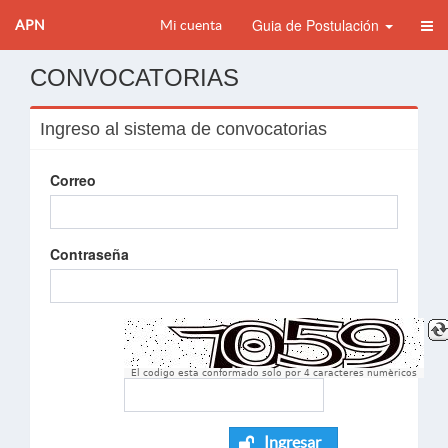
Guia de Postulación
APN
Mi cuenta
CONVOCATORIAS
Ingreso al sistema de convocatorias
Correo
Contraseña
El codigo esta conformado solo por 4 caracteres numèricos
Ingresar