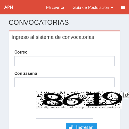
Guia de Postulación
APN
Mi cuenta
CONVOCATORIAS
Ingreso al sistema de convocatorias
Correo
Contraseña
El codigo esta conformado solo por 4 caracteres numèricos
Ingresar