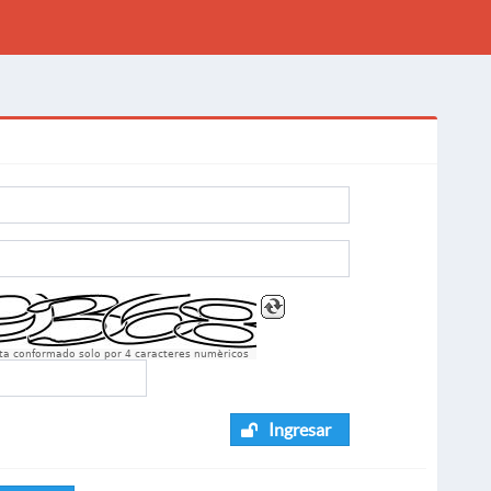
sta conformado solo por 4 caracteres numèricos
Ingresar