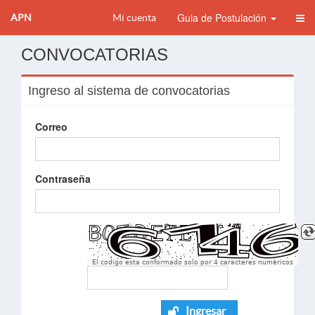
Guia de Postulación
APN
Mi cuenta
CONVOCATORIAS
Ingreso al sistema de convocatorias
Correo
Contraseña
El codigo esta conformado solo por 4 caracteres numèricos
Ingresar