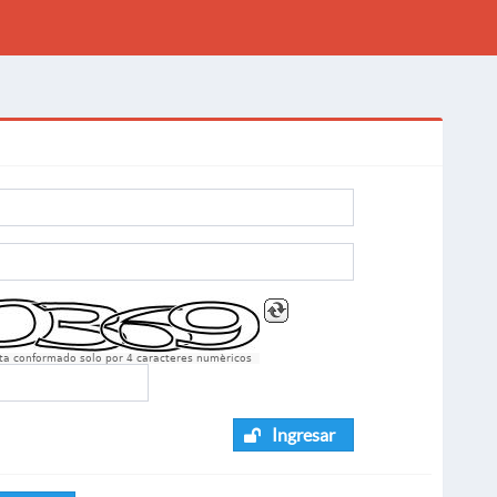
sta conformado solo por 4 caracteres numèricos
Ingresar