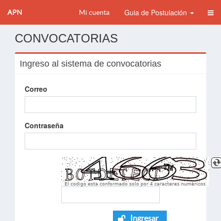
Guia de Postulación
APN
Mi cuenta
CONVOCATORIAS
Ingreso al sistema de convocatorias
Correo
Contraseña
El codigo esta conformado solo por 4 caracteres numèricos
Ingresar