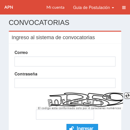
Guia de Postulación
APN
Mi cuenta
CONVOCATORIAS
Ingreso al sistema de convocatorias
Correo
Contraseña
El codigo esta conformado solo por 4 caracteres numèricos
Ingresar