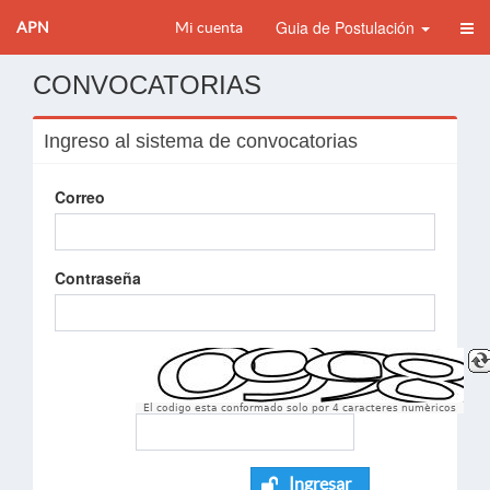
Guia de Postulación
APN
Mi cuenta
CONVOCATORIAS
Ingreso al sistema de convocatorias
Correo
Contraseña
El codigo esta conformado solo por 4 caracteres numèricos
Ingresar