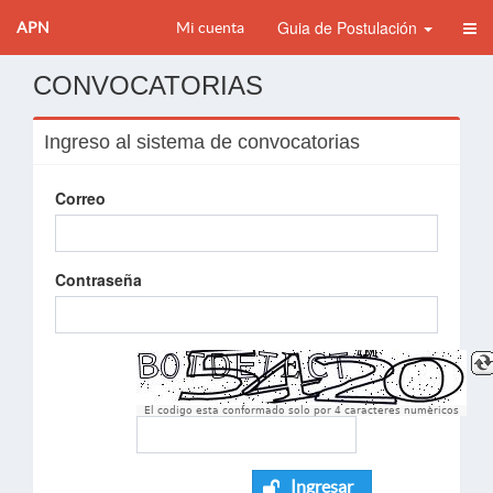
Guia de Postulación
APN
Mi cuenta
CONVOCATORIAS
Ingreso al sistema de convocatorias
Correo
Contraseña
El codigo esta conformado solo por 4 caracteres numèricos
Ingresar