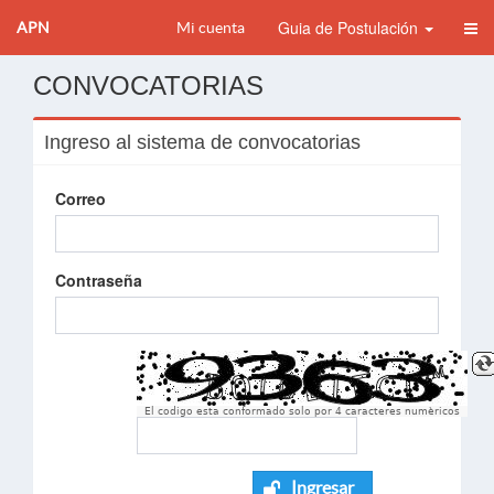
Guia de Postulación
APN
Mi cuenta
CONVOCATORIAS
Ingreso al sistema de convocatorias
Correo
Contraseña
El codigo esta conformado solo por 4 caracteres numèricos
Ingresar