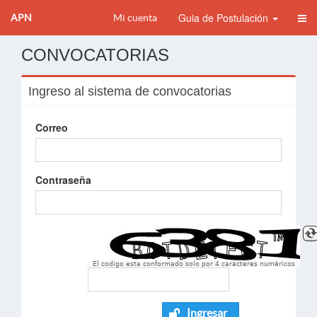
Guia de Postulación
APN
Mi cuenta
CONVOCATORIAS
Ingreso al sistema de convocatorias
Correo
Contraseña
El codigo esta conformado solo por 4 caracteres numèricos
Ingresar