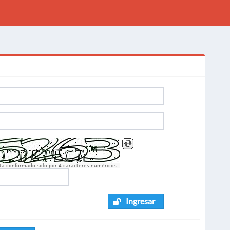
sta conformado solo por 4 caracteres numèricos
Ingresar