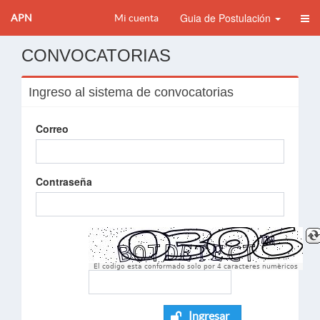
Guia de Postulación
APN
Mi cuenta
CONVOCATORIAS
Ingreso al sistema de convocatorias
Correo
Contraseña
El codigo esta conformado solo por 4 caracteres numèricos
Ingresar