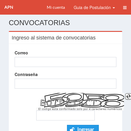
Guia de Postulación
APN
Mi cuenta
CONVOCATORIAS
Ingreso al sistema de convocatorias
Correo
Contraseña
El codigo esta conformado solo por 4 caracteres numèricos
Ingresar