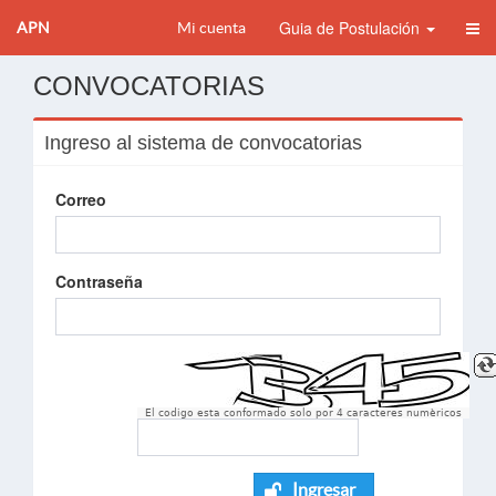
Guia de Postulación
APN
Mi cuenta
CONVOCATORIAS
Ingreso al sistema de convocatorias
Correo
Contraseña
El codigo esta conformado solo por 4 caracteres numèricos
Ingresar