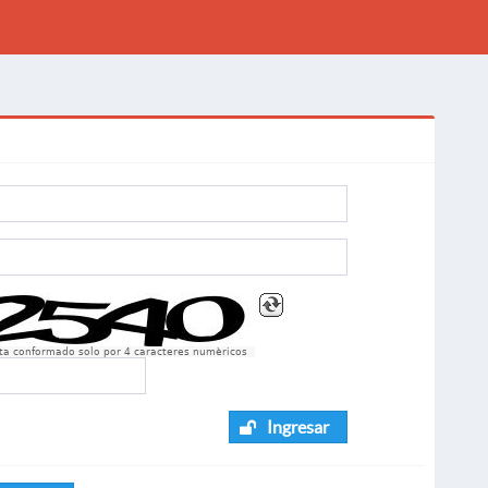
sta conformado solo por 4 caracteres numèricos
Ingresar