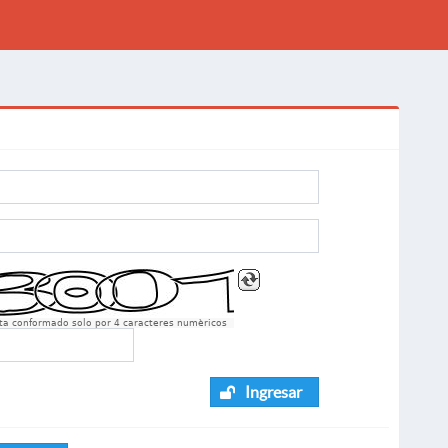
sta conformado solo por 4 caracteres numèricos
Ingresar