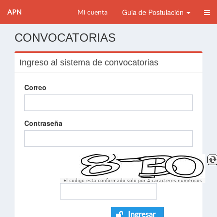
Guia de Postulación
APN
Mi cuenta
CONVOCATORIAS
Ingreso al sistema de convocatorias
Correo
Contraseña
El codigo esta conformado solo por 4 caracteres numèricos
Ingresar