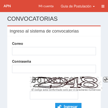
Guia de Postulación
APN
Mi cuenta
CONVOCATORIAS
Ingreso al sistema de convocatorias
Correo
Contraseña
El codigo esta conformado solo por 4 caracteres numèricos
Ingresar