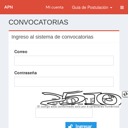
Guia de Postulación
APN
Mi cuenta
CONVOCATORIAS
Ingreso al sistema de convocatorias
Correo
Contraseña
El codigo esta conformado solo por 4 caracteres numèricos
Ingresar