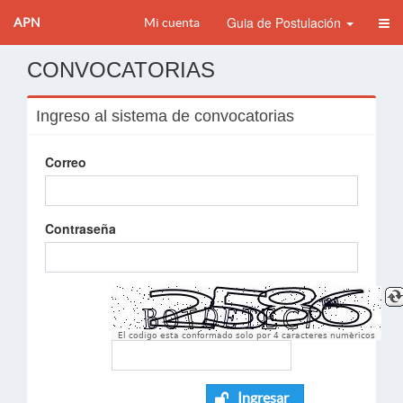
Guia de Postulación
APN
Mi cuenta
CONVOCATORIAS
Ingreso al sistema de convocatorias
Correo
Contraseña
El codigo esta conformado solo por 4 caracteres numèricos
Ingresar