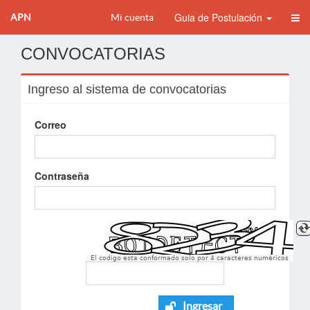
Guia de Postulación
APN
Mi cuenta
CONVOCATORIAS
Ingreso al sistema de convocatorias
Correo
Contraseña
El codigo esta conformado solo por 4 caracteres numèricos
Ingresar