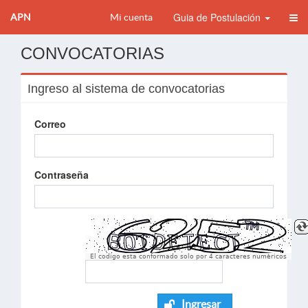
Guia de Postulación
APN
Mi cuenta
CONVOCATORIAS
Ingreso al sistema de convocatorias
Correo
Contraseña
El codigo esta conformado solo por 4 caracteres numèricos
Ingresar