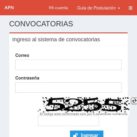
Guia de Postulación
APN
Mi cuenta
CONVOCATORIAS
Ingreso al sistema de convocatorias
Correo
Contraseña
El codigo esta conformado solo por 4 caracteres numèricos
Ingresar