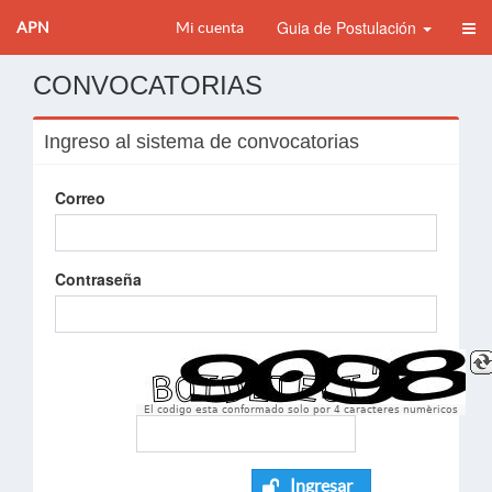
Guia de Postulación
APN
Mi cuenta
CONVOCATORIAS
Ingreso al sistema de convocatorias
Correo
Contraseña
El codigo esta conformado solo por 4 caracteres numèricos
Ingresar