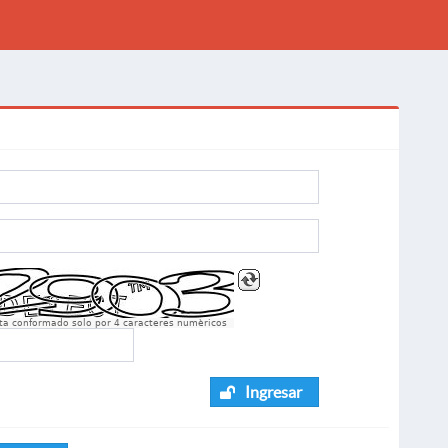
sta conformado solo por 4 caracteres numèricos
Ingresar