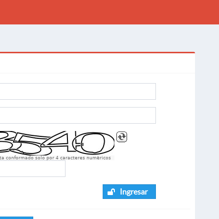
sta conformado solo por 4 caracteres numèricos
Ingresar