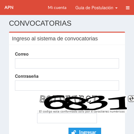
Guia de Postulación
APN
Mi cuenta
CONVOCATORIAS
Ingreso al sistema de convocatorias
Correo
Contraseña
El codigo esta conformado solo por 4 caracteres numèricos
Ingresar