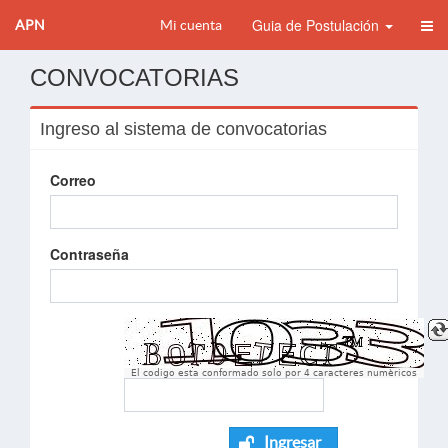
Guia de Postulación
APN
Mi cuenta
CONVOCATORIAS
Ingreso al sistema de convocatorias
Correo
Contraseña
El codigo esta conformado solo por 4 caracteres numèricos
Ingresar