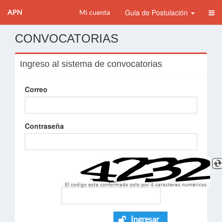
Guia de Postulación
APN
Mi cuenta
CONVOCATORIAS
Ingreso al sistema de convocatorias
Correo
Contraseña
El codigo esta conformado solo por 4 caracteres numèricos
Ingresar