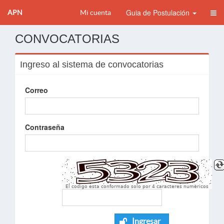
Guia de Postulación
APN
Mi cuenta
CONVOCATORIAS
Ingreso al sistema de convocatorias
Correo
Contraseña
El codigo esta conformado solo por 4 caracteres numèricos
Ingresar