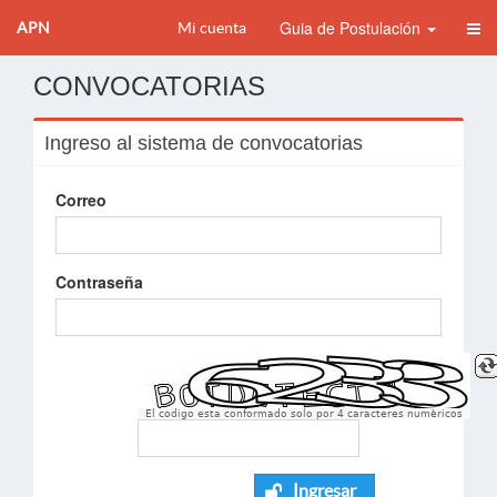
Guia de Postulación
APN
Mi cuenta
CONVOCATORIAS
Ingreso al sistema de convocatorias
Correo
Contraseña
El codigo esta conformado solo por 4 caracteres numèricos
Ingresar