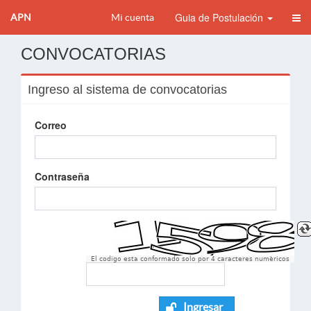
Guia de Postulación
APN
Mi cuenta
CONVOCATORIAS
Ingreso al sistema de convocatorias
Correo
Contraseña
El codigo esta conformado solo por 4 caracteres numèricos
Ingresar