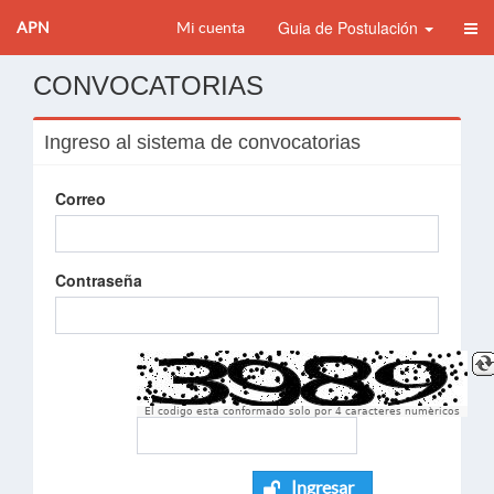
Guia de Postulación
APN
Mi cuenta
CONVOCATORIAS
Ingreso al sistema de convocatorias
Correo
Contraseña
El codigo esta conformado solo por 4 caracteres numèricos
Ingresar