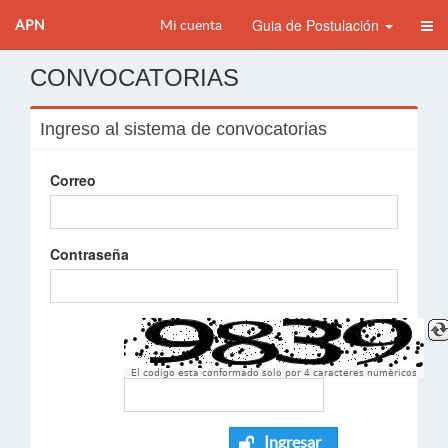
Guia de Postulación
APN
Mi cuenta
CONVOCATORIAS
Ingreso al sistema de convocatorias
Correo
Contraseña
El codigo esta conformado solo por 4 caracteres numèricos
Ingresar