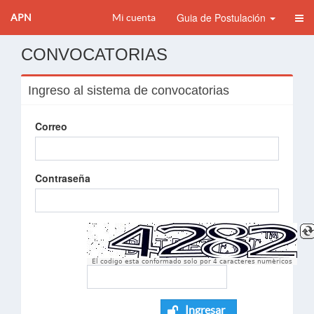
Guia de Postulación
APN
Mi cuenta
CONVOCATORIAS
Ingreso al sistema de convocatorias
Correo
Contraseña
El codigo esta conformado solo por 4 caracteres numèricos
Ingresar