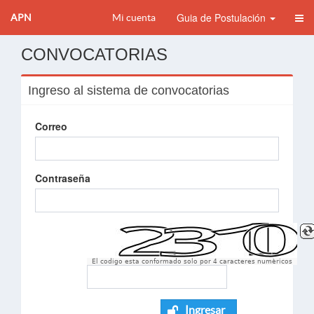
Guia de Postulación
APN
Mi cuenta
CONVOCATORIAS
Ingreso al sistema de convocatorias
Correo
Contraseña
El codigo esta conformado solo por 4 caracteres numèricos
Ingresar