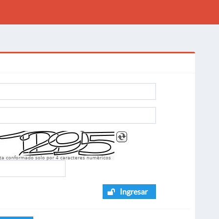
sta conformado solo por 4 caracteres numèricos
Ingresar