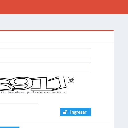
sta conformado solo por 4 caracteres numèricos
Ingresar